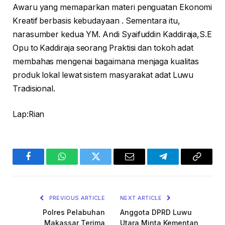
Awaru yang memaparkan materi penguatan Ekonomi
Kreatif berbasis kebudayaan . Sementara itu,
narasumber kedua YM. Andi Syaifuddin Kaddiraja,S.E
Opu to Kaddiraja seorang Praktisi dan tokoh adat
membahas mengenai bagaimana menjaga kualitas
produk lokal lewat sistem masyarakat adat Luwu
Tradisional.
Lap:Rian
Facebook
WhatsApp
Twitter
Email
Telegram
Copy
Link
PREVIOUS ARTICLE
NEXT ARTICLE
Polres Pelabuhan
Anggota DPRD Luwu
Makassar Terima
Utara Minta Kementan