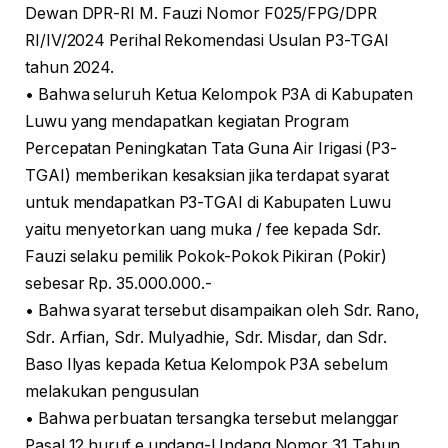
Dewan DPR-RI M. Fauzi Nomor F025/FPG/DPR
RI/IV/2024 Perihal Rekomendasi Usulan P3-TGAI
tahun 2024.
• Bahwa seluruh Ketua Kelompok P3A di Kabupaten
Luwu yang mendapatkan kegiatan Program
Percepatan Peningkatan Tata Guna Air Irigasi (P3-
TGAI) memberikan kesaksian jika terdapat syarat
untuk mendapatkan P3-TGAI di Kabupaten Luwu
yaitu menyetorkan uang muka / fee kepada Sdr.
Fauzi selaku pemilik Pokok-Pokok Pikiran (Pokir)
sebesar Rp. 35.000.000.-
• Bahwa syarat tersebut disampaikan oleh Sdr. Rano,
Sdr. Arfian, Sdr. Mulyadhie, Sdr. Misdar, dan Sdr.
Baso Ilyas kepada Ketua Kelompok P3A sebelum
melakukan pengusulan
• Bahwa perbuatan tersangka tersebut melanggar
Pasal 12 huruf e undang-Undang Nomor 31 Tahun