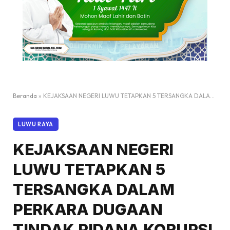
Beranda
»
KEJAKSAAN NEGERI LUWU TETAPKAN 5 TERSANGKA DALAM PERKARA DUGAAN TINDAK PIDANA KORUPSI PROGRAM PERCEPATAN PENINGKATAN TATA GUNA AIR IRIGASI (P3-TGAI) DI KABUPATEN LUWU TAHUN 2024”
LUWU RAYA
KEJAKSAAN NEGERI
LUWU TETAPKAN 5
TERSANGKA DALAM
PERKARA DUGAAN
TINDAK PIDANA KORUPSI