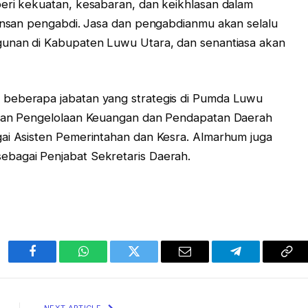
eri kekuatan, kesabaran, dan keikhlasan dalam
 insan pengabdi. Jasa dan pengabdianmu akan selalu
gunan di Kabupaten Luwu Utara, dan senantiasa akan
 beberapa jabatan yang strategis di Pumda Luwu
Badan Pengelolaan Keuangan dan Pendapatan Daerah
gai Asisten Pemerintahan dan Kesra. Almarhum juga
bagai Penjabat Sekretaris Daerah.
Facebook
WhatsApp
Twitter
Email
Telegram
Cop
Lin
NEXT ARTICLE