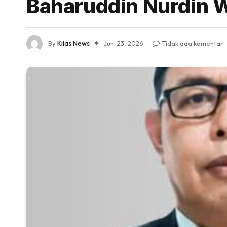
Baharuddin Nurdin W
By
Kilas News
Juni 23, 2026
Tidak ada komentar