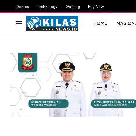
Demos
Technology
Gaming
Buy Now
HOME
NASION