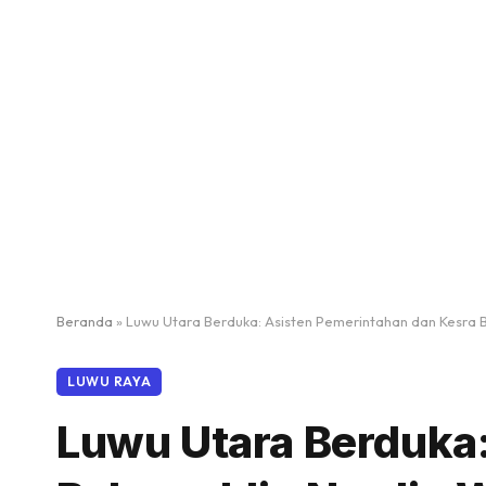
Beranda
»
Luwu Utara Berduka: Asisten Pemerintahan dan Kesra 
LUWU RAYA
Luwu Utara Berduka: