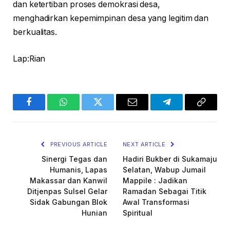
dan ketertiban proses demokrasi desa,
menghadirkan kepemimpinan desa yang legitim dan
berkualitas.
Lap:Rian
Facebook
WhatsApp
Twitter
Email
Telegram
Copy
Link
PREVIOUS ARTICLE
NEXT ARTICLE
Sinergi Tegas dan
Hadiri Bukber di Sukamaju
Humanis, Lapas
Selatan, Wabup Jumail
Makassar dan Kanwil
Mappile : Jadikan
Ditjenpas Sulsel Gelar
Ramadan Sebagai Titik
Sidak Gabungan Blok
Awal Transformasi
Hunian
Spiritual