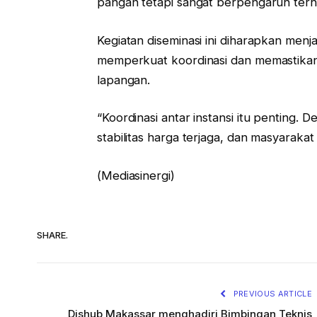
pangan tetapi sangat berpengaruh terhad
Kegiatan diseminasi ini diharapkan menj
memperkuat koordinasi dan memastikan ke
lapangan.
“Koordinasi antar instansi itu penting. D
stabilitas harga terjaga, dan masyarak
(Mediasinergi)
SHARE.
PREVIOUS ARTICLE
Dishub Makassar menghadiri Bimbingan Teknis