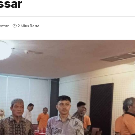
ssar
entar
2 Mins Read