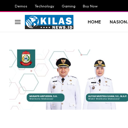
Demos
Technology
Gaming
Buy Now
HOME
NASION