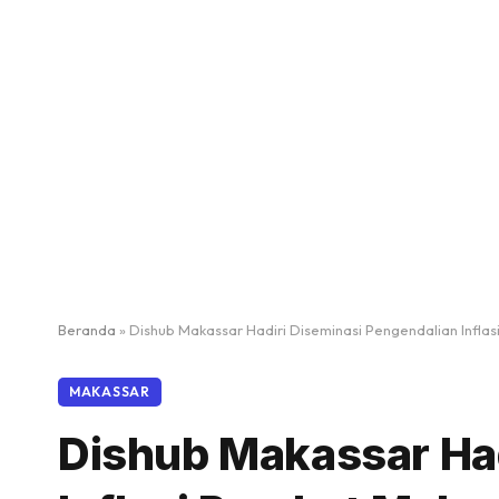
Beranda
»
Dishub Makassar Hadiri Diseminasi Pengendalian Infla
MAKASSAR
Dishub Makassar Had