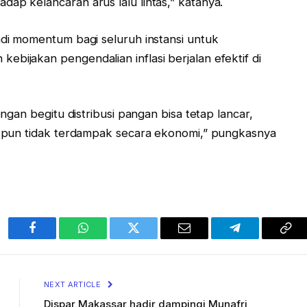
ap kelancaran arus lalu lintas,” katanya.
adi momentum bagi seluruh instansi untuk
bijakan pengendalian inflasi berjalan efektif di
engan begitu distribusi pangan bisa tetap lancar,
at pun tidak terdampak secara ekonomi,” pungkasnya
Facebook
WhatsApp
Twitter
Email
Telegram
Cop
Lin
NEXT ARTICLE
Dispar Makassar hadir dampingi Munafri