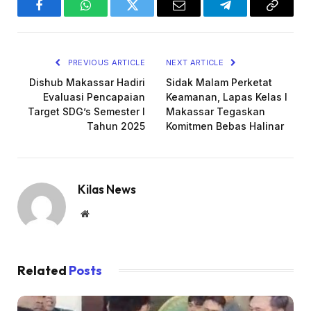
Facebook
WhatsApp
Twitter
Email
Telegram
Copy
Link
PREVIOUS ARTICLE
NEXT ARTICLE
Dishub Makassar Hadiri
Sidak Malam Perketat
Evaluasi Pencapaian
Keamanan, Lapas Kelas I
Target SDG’s Semester I
Makassar Tegaskan
Tahun 2025
Komitmen Bebas Halinar
Kilas News
Website
Related
Posts