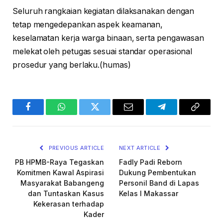
Seluruh rangkaian kegiatan dilaksanakan dengan
tetap mengedepankan aspek keamanan,
keselamatan kerja warga binaan, serta pengawasan
melekat oleh petugas sesuai standar operasional
prosedur yang berlaku.(humas)
Facebook
WhatsApp
Twitter
Email
Telegram
Copy
Link
PREVIOUS ARTICLE
NEXT ARTICLE
PB HPMB-Raya Tegaskan
Fadly Padi Reborn
Komitmen Kawal Aspirasi
Dukung Pembentukan
Masyarakat Babangeng
Personil Band di Lapas
dan Tuntaskan Kasus
Kelas I Makassar
Kekerasan terhadap
Kader