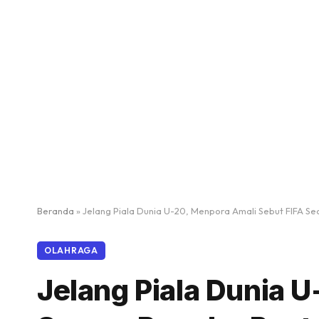
Beranda
»
Jelang Piala Dunia U-20, Menpora Amali Sebut FIFA S
OLAHRAGA
Jelang Piala Dunia 