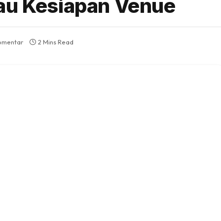
tau Kesiapan Venue
omentar
2 Mins Read