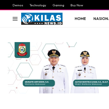
Demos
Technology
Gaming
Buy Now
HOME
NASION