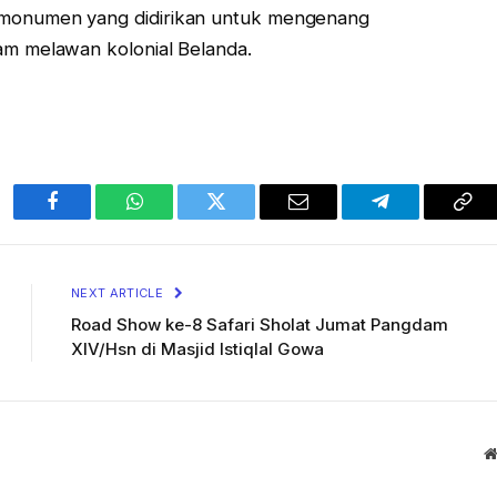
monumen yang didirikan untuk mengenang
m melawan kolonial Belanda.
Facebook
WhatsApp
Twitter
Email
Telegram
Cop
Lin
NEXT ARTICLE
Road Show ke-8 Safari Sholat Jumat Pangdam
XIV/Hsn di Masjid Istiqlal Gowa