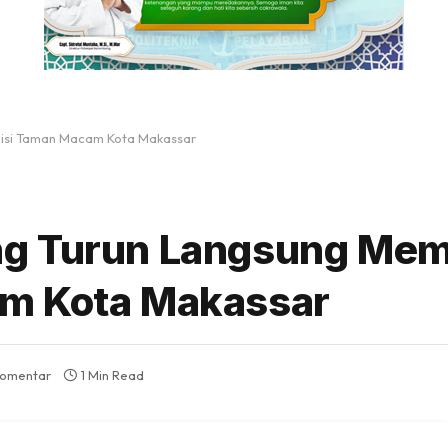
isi Taman Macam Kota Makassar
ng Turun Langsung Me
m Kota Makassar
komentar
1 Min Read