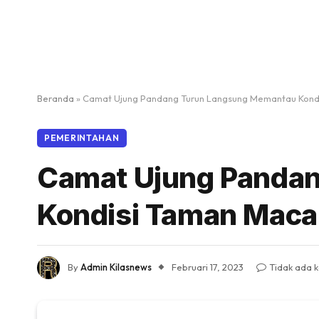
Beranda
»
Camat Ujung Pandang Turun Langsung Memantau Kond
PEMERINTAHAN
Camat Ujung Panda
Kondisi Taman Maca
By
Admin Kilasnews
Februari 17, 2023
Tidak ada 