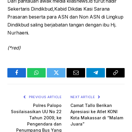
Dari pantauan awak media kilasnews.id turut hadir
Sekertaris Dindikbud,Kabid Dikdas Kasi Sarana
Prasaran beserta para ASN dan Non ASN di Lingkup
Dindikbud saling berjabatan tangan dengan ibu Hj.
Nurhaeni.
(*red)
Facebook
WhatsApp
Twitter
Email
Telegram
Copy
Link
PREVIOUS ARTICLE
NEXT ARTICLE
Polres Palopo
Camat Tallo Berikan
Sosilaisasikan UU No 22
Apresiasi ke Atlet KONI
Tahun 2009, ke
Kota Makassar di “Malam
Pengendara dan
Juara”
Penumpang Bus Yang