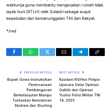
waktunya guna membantu mengerjakan rumah tidak
layak huni (RTLH) milik Sulastri sebagai wujud
kepedulian dan kemanunggalan TNI dan Rakyat.
*/red
Facebook
WhatsApp
Twitter
Email
Telegram
Copy
Link
PREVIOUS ARTICLE
NEXT ARTICLE
Bupati Gowa Instruksikan
Kasdam XIV/Hsn Pimpin
Perencanaan
Upacara Gelar Operasi
Pembangunan
Gaktib dan Operasi
Berkelanjutan Mampu
Yustisi Polisi Militer TNI
Tuntaskan Kemiskinan
TA. 2023
Ekstrem dan Stunting