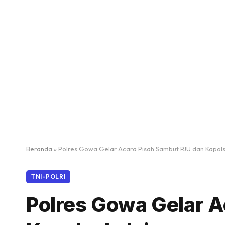
Beranda
»
Polres Gowa Gelar Acara Pisah Sambut PJU dan Kapols
TNI-POLRI
Polres Gowa Gelar A