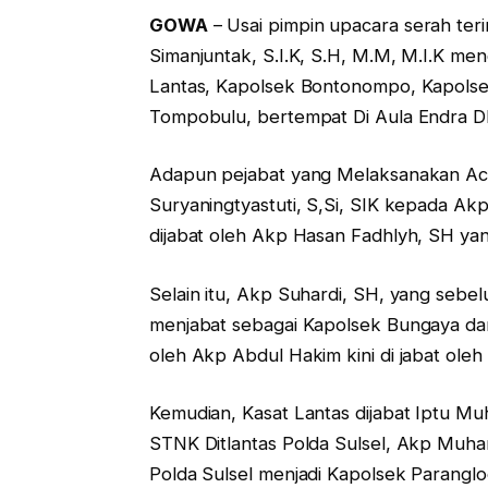
GOWA
– Usai pimpin upacara serah te
Simanjuntak, S.I.K, S.H, M.M, M.I.K m
Lantas, Kapolsek Bontonompo, Kapolse
Tompobulu, bertempat Di Aula Endra D
Adapun pejabat yang Melaksanakan Aca
Suryaningtyastuti, S,Si, SIK kepada Ak
dijabat oleh Akp Hasan Fadhlyh, SH ya
Selain itu, Akp Suhardi, SH, yang seb
menjabat sebagai Kapolsek Bungaya da
oleh Akp Abdul Hakim kini di jabat oleh 
Kemudian, Kasat Lantas dijabat Iptu M
STNK Ditlantas Polda Sulsel, Akp Muha
Polda Sulsel menjadi Kapolsek Paranglo