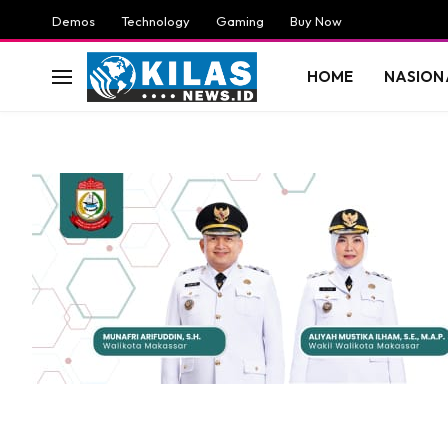
Demos
Technology
Gaming
Buy Now
HOME
NASION