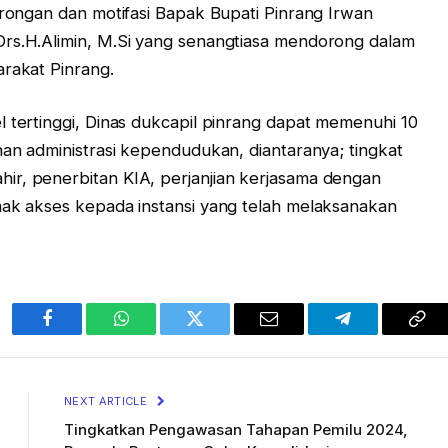
orongan dan motifasi Bapak Bupati Pinrang Irwan
Drs.H.Alimin, M.Si yang senangtiasa mendorong dalam
arakat Pinrang.
l tertinggi, Dinas dukcapil pinrang dapat memenuhi 10
nan administrasi kependudukan, diantaranya; tingkat
ir, penerbitan KIA, perjanjian kerjasama dengan
hak akses kepada instansi yang telah melaksanakan
Facebook
WhatsApp
Twitter
Email
Telegram
Cop
Lin
NEXT ARTICLE
Tingkatkan Pengawasan Tahapan Pemilu 2024,