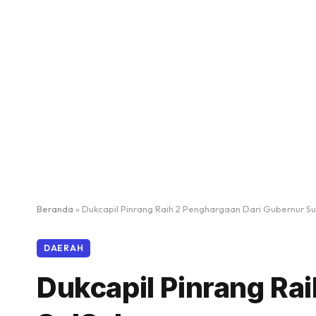
Beranda
»
Dukcapil Pinrang Raih 2 Penghargaan Dari Gubernur Su
DAERAH
Dukcapil Pinrang Ra