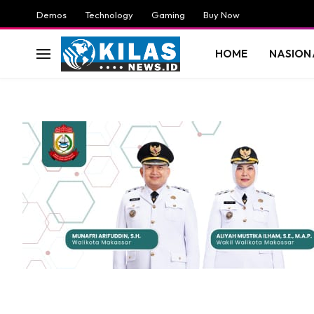
Demos
Technology
Gaming
Buy Now
HOME
NASION