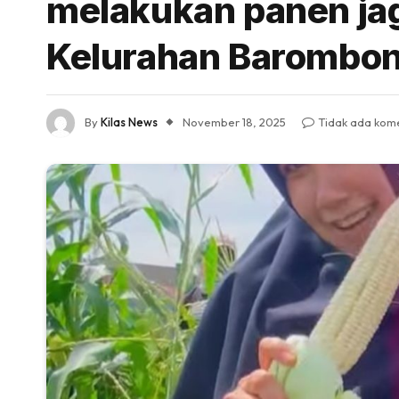
melakukan panen ja
Kelurahan Barombo
By
Kilas News
November 18, 2025
Tidak ada kom