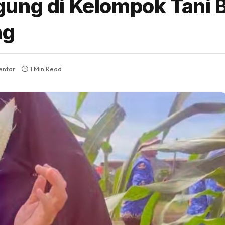
gung di Kelompok Tani 
ng
entar
1 Min Read