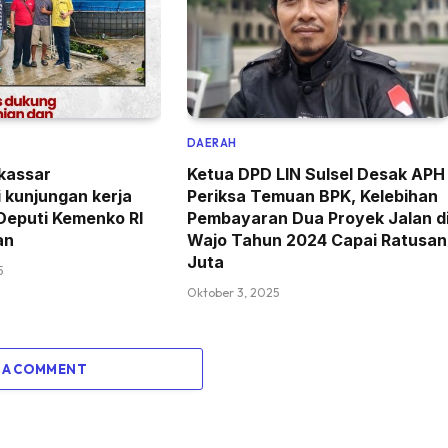
DAERAH
kassar
Ketua DPD LIN Sulsel Desak APH
 kunjungan kerja
Periksa Temuan BPK, Kelebihan
 Deputi Kemenko RI
Pembayaran Dua Proyek Jalan d
an
Wajo Tahun 2024 Capai Ratusan
Juta
5
Oktober 3, 2025
 A COMMENT