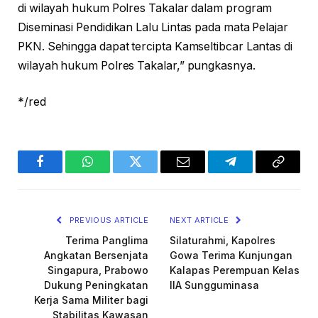
di wilayah hukum Polres Takalar dalam program
Diseminasi Pendidikan Lalu Lintas pada mata Pelajar
PKN. Sehingga dapat tercipta Kamseltibcar Lantas di
wilayah hukum Polres Takalar,” pungkasnya.
*/red
Facebook
WhatsApp
Twitter
Email
Telegram
Copy
Link
PREVIOUS ARTICLE
NEXT ARTICLE
Terima Panglima
Silaturahmi, Kapolres
Angkatan Bersenjata
Gowa Terima Kunjungan
Singapura, Prabowo
Kalapas Perempuan Kelas
Dukung Peningkatan
IIA Sungguminasa
Kerja Sama Militer bagi
Stabilitas Kawasan