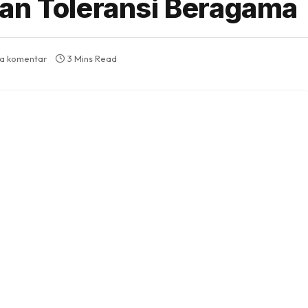
an Toleransi Beragama
da komentar
3 Mins Read