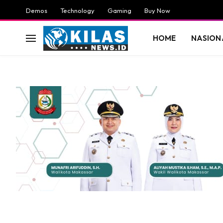
Demos
Technology
Gaming
Buy Now
HOME
NASION