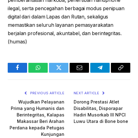
pemberantasan narkoba, penertiban handphone
ilegal, serta pencegahan berbagai modus penipuan
digital dari dalam Lapas dan Rutan, sekaligus
memastikan seluruh layanan pemasyarakatan
berjalan profesional, akuntabel, dan berintegritas.
(humas)
Facebook
WhatsApp
Twitter
Email
Telegram
Copy
Link
PREVIOUS ARTICLE
NEXT ARTICLE
Wujudkan Pelayanan
Dorong Prestasi Atlet
Prima yang Humanis dan
Disabilitas, Disporapar
Berintegritas, Kalapas
Hadiri Musorkab III NPCI
Makassar Beri Arahan
Luwu Utara di Bone bone
Perdana kepada Petugas
Kunjungan