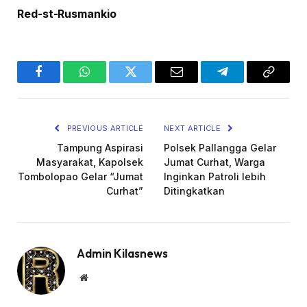
Red-st-Rusmankio
Facebook
WhatsApp
Twitter
Email
Telegram
Copy
Link
PREVIOUS ARTICLE
NEXT ARTICLE
Tampung Aspirasi
Polsek Pallangga Gelar
Masyarakat, Kapolsek
Jumat Curhat, Warga
Tombolopao Gelar “Jumat
Inginkan Patroli lebih
Curhat”
Ditingkatkan
Admin Kilasnews
Website