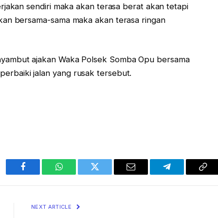
rjakan sendiri maka akan terasa berat akan tetapi
akan bersama-sama maka akan terasa ringan
nyambut ajakan Waka Polsek Somba Opu bersama
baiki jalan yang rusak tersebut.
Facebook
WhatsApp
Twitter
Email
Telegram
Cop
Lin
NEXT ARTICLE