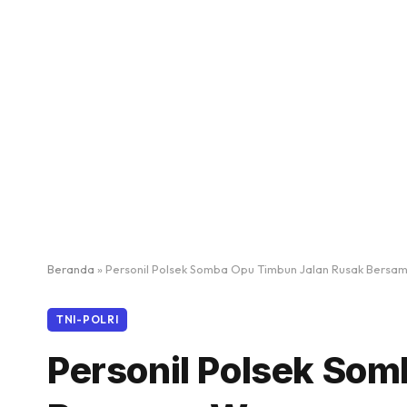
Beranda
»
Personil Polsek Somba Opu Timbun Jalan Rusak Bersa
TNI-POLRI
Personil Polsek So