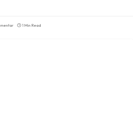
omentar
1 Min Read