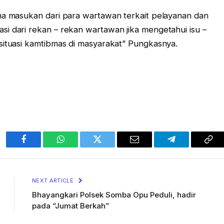
ma masukan dari para wartawan terkait pelayanan dan
i dari rekan – rekan wartawan jika mengetahui isu –
situasi kamtibmas di masyarakat” Pungkasnya.
Facebook
WhatsApp
Twitter
Email
Telegram
Cop
Lin
NEXT ARTICLE
Bhayangkari Polsek Somba Opu Peduli, hadir
pada “Jumat Berkah”