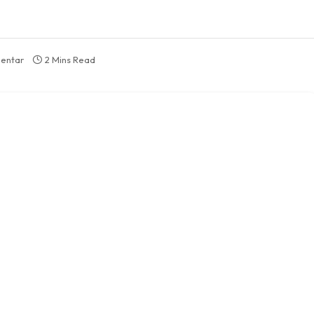
mentar
2 Mins Read