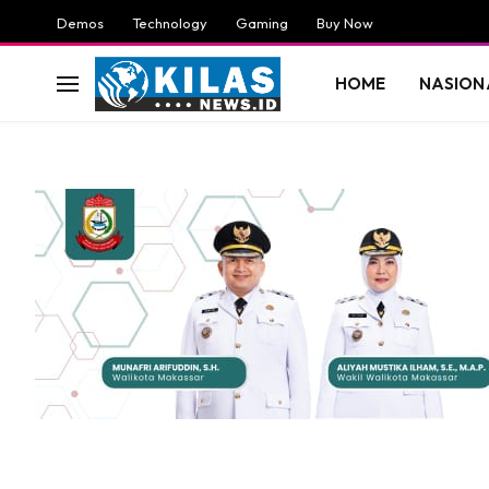
Demos
Technology
Gaming
Buy Now
HOME
NASION