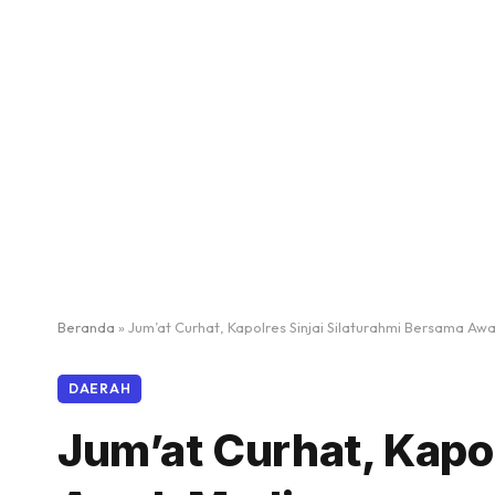
Beranda
»
Jum’at Curhat, Kapolres Sinjai Silaturahmi Bersama Aw
DAERAH
Jum’at Curhat, Kapol