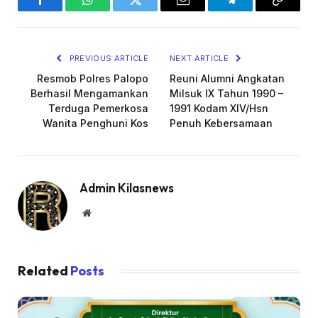
Facebook
WhatsApp
Twitter
Email
Telegram
Copy
Link
PREVIOUS ARTICLE
NEXT ARTICLE
Resmob Polres Palopo
Reuni Alumni Angkatan
Berhasil Mengamankan
Milsuk IX Tahun 1990 –
Terduga Pemerkosa
1991 Kodam XIV/Hsn
Wanita Penghuni Kos
Penuh Kebersamaan
Admin Kilasnews
Website
Related
Posts