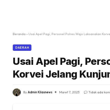
Beranda
»
Usai Apel Pagi, Personel Polres Wajo Laksanakan Korve
DAERAH
Usai Apel Pagi, Per
Korvei Jelang Kunju
By
Admin Kilasnews
Maret 7, 2023
Tidak ada kom